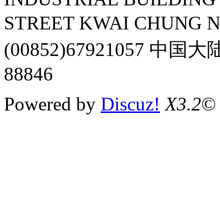
STREET KWAI CHUNG 
(00852)67921057 中国
88846
Powered by
Discuz!
X3.2
©