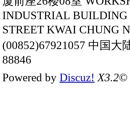
厦前座26楼08室 WORKSHOP
INDUSTRIAL BUILDING 
STREET KWAI CHUNG 
(00852)67921057 中国
88846
Powered by
Discuz!
X3.2
©