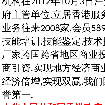
机构在
年
月
日注
2012
10
3
府主管单位
立居香港服
,
业务往来
家
会员
2008
,
58
技能培训
技能鉴定
技术
,
,
厂家跨国跨省地区商业
商引资
实现地方经济商
,
经济倍增
实现双赢
我们
,
,
誉第一
.