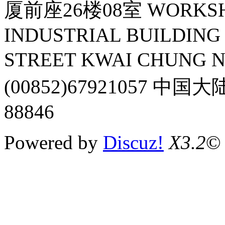
厦前座26楼08室 WORKSHOP
INDUSTRIAL BUILDING 
STREET KWAI CHUNG 
(00852)67921057 中国
88846
Powered by
Discuz!
X3.2
©