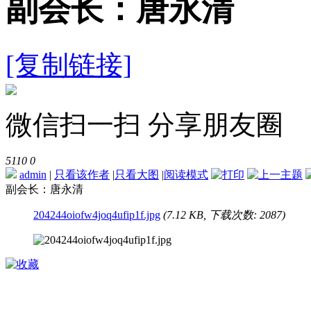
副会长：唐永清
[复制链接]
微信扫一扫 分享朋友圈
5110
0
admin
|
只看该作者
|
只看大图
|
阅读模式
副会长：唐永清
204244oiofw4joq4ufip1f.jpg
(7.12 KB, 下载次数: 2087)