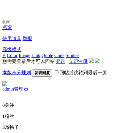
收藏
0
回复
使用道具
举报
高级模式
B
Color
Image
Link
Quote
Code
Smilies
您需要登录后才可以回帖
登录
|
立即注册
本版积分规则
回帖后跳转到最后一页
发表回复
admin
管理员
0
关注
1
粉丝
379
帖子