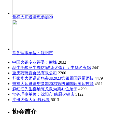
曾祥大师邀请您参加20
常务理事单位：沈阳市
中国火锅专业评委：熊峰
2032
品牛阁酸汤牛肉坊(酸汤火锅）：中华名火锅
2441
重庆巧琦露食品有限公司
2200
舒家华大师邀请您参加2023第四届国际厨师技
4479
曾祥大师邀请您参加2023第四届国际厨师技能
4511
赵红江先生喜纳陈龙泉为第41位弟子
4799
常务理事单位：沈阳市 膳厨火锅店
5122
注册火锅大师:魏代果
5013
协会简介