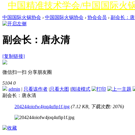
中国精准技术学会/中国国际火
中国国际火锅协会
›
中国国际火锅协会
›
协会会员
›
副会长：唐
副会长：唐永清
[复制链接]
微信扫一扫 分享朋友圈
5104
0
admin
|
只看该作者
|
只看大图
|
阅读模式
副会长：唐永清
204244oiofw4joq4ufip1f.jpg
(7.12 KB, 下载次数: 2076)