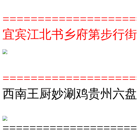
===================
宜宾江北书乡府第步行街
===================
西南王厨妙涮鸡贵州六盘
====================