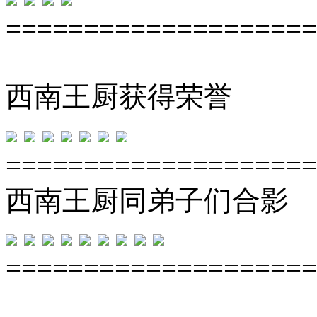
====================
西南王厨获得荣誉
====================
西南王厨同弟子们合影
====================