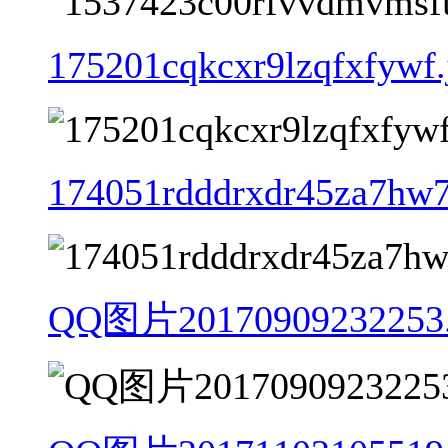
175201cqkcxr9lzqfxfywf.
174051rdddrxdr45za7hw7
QQ图片20170909232253.