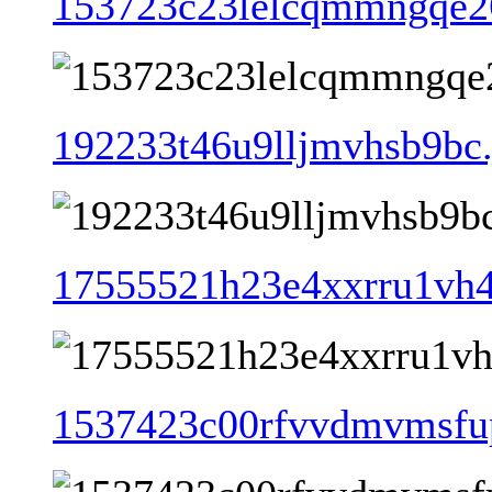
153723c23lelcqmmngqe2
192233t46u9lljmvhsb9bc.
17555521h23e4xxrru1vh4
1537423c00rfvvdmvmsfu